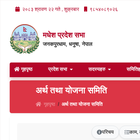
२०८३ श्रावण २२ गते , शुक्रबार
९८५४०८९०२६
मधेश प्रदेश सभा
जनकपुरधाम, धनुषा, नेपाल
गृहपृष्ठ
प्रदेश सभा
सदस्यहरु
समिति
अर्थ तथा योजना समिति
गृहपृष्ठ
अर्थ तथा योजना समिति
परिचय
काम, 