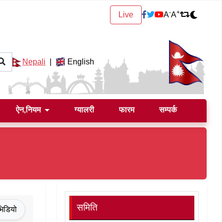
-
+
Live
A
A
Nepali
|
English
ऐन,नियम
ग्यालरी
फारम
सम्पर्क
समिति
भिडियो