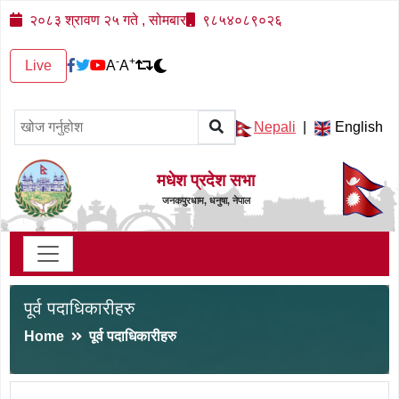
२०८३ श्रावण २५ गते , सोमबार
९८५४०८९०२६
-
+
Live
A
A
Nepali
|
English
मधेश प्रदेश सभा
जनकपुरधाम, धनुषा, नेपाल
पूर्व पदाधिकारीहरु
Home
पूर्व पदाधिकारीहरु