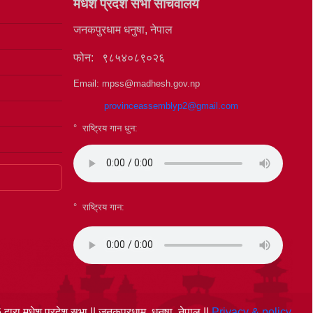
मधेश प्रदेश सभा सचिवालय
जनकपुरधाम धनुषा, नेपाल
फोन: ९८५४०८९०२६
Email: mpss@madhesh.gov.np
provinceassemblyp2@gmail.com
° राष्ट्रिय गान धुन:
°
राष्ट्रिय गान:
्वारा मधेश प्रदेश सभा || जनकपुरधाम, धनुषा, नेपाल ||
Privacy & policy