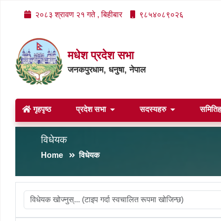
२०८३ श्रावण २१ गते , बिहीबार
९८५४०८९०२६
मधेश प्रदेश सभा
जनकपुरधाम, धनुषा, नेपाल
गृहपृष्ठ
प्रदेश सभा
सदस्यहरु
समिति
विधेयक
Home
विधेयक