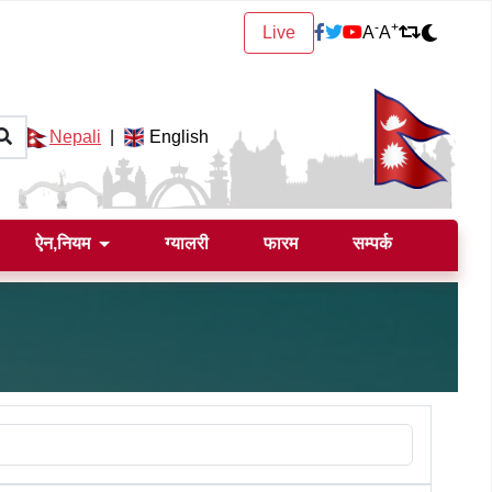
-
+
Live
A
A
Nepali
|
English
ऐन,नियम
ग्यालरी
फारम
सम्पर्क