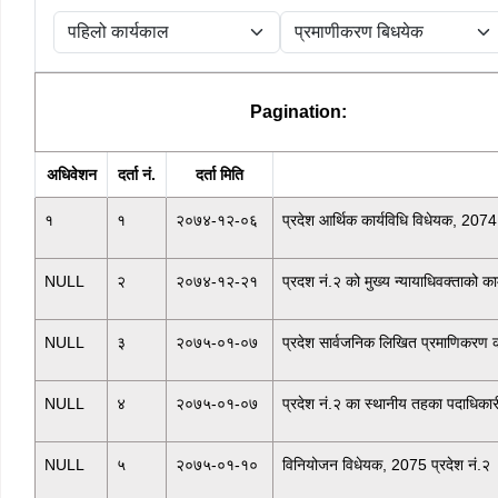
Pagination:
अधिवेशन
दर्ता नं.
दर्ता मिति
१
१
२०७४-१२-०६
प्रदेश आर्थिक कार्यविधि विधेयक, 2074
NULL
२
२०७४-१२-२१
प्रदश नं.२ को मुख्य न्यायाधिवक्ताको का
NULL
३
२०७५-०१-०७
प्रदेश सार्वजनिक लिखित प्रमाणिकरण का
NULL
४
२०७५-०१-०७
प्रदेश नं.२ का स्थानीय तहका पदाधिकार
NULL
५
२०७५-०१-१०
विनियोजन विधेयक, 2075 प्रदेश नं.२