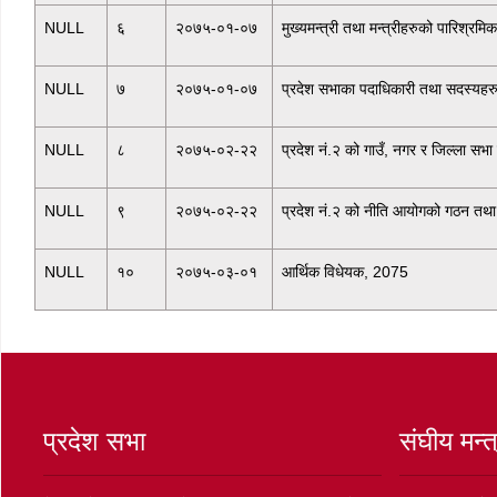
NULL
६
२०७५-०१-०७
मुख्यमन्त्री तथा मन्त्रीहरुको पारिश्रमि
NULL
७
२०७५-०१-०७
प्रदेश सभाका पदाधिकारी तथा सदस्यहरुक
NULL
८
२०७५-०२-२२
प्रदेश नं.२ को गाउँ, नगर र जिल्ला सभ
NULL
९
२०७५-०२-२२
प्रदेश नं.२ को नीति आयोगको गठन तथा क
NULL
१०
२०७५-०३-०१
आर्थिक विधेयक, 2075
प्रदेश सभा
संघीय मन्