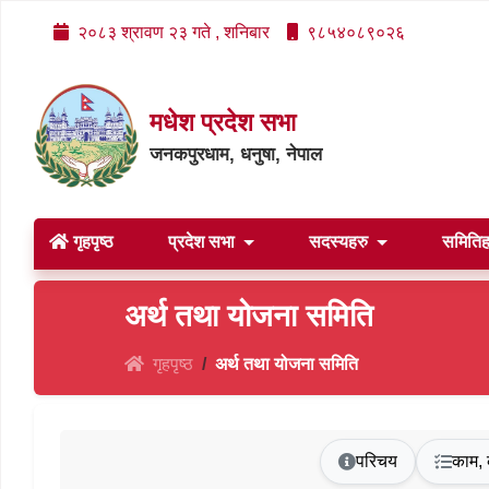
२०८३ श्रावण २३ गते , शनिबार
९८५४०८९०२६
मधेश प्रदेश सभा
जनकपुरधाम, धनुषा, नेपाल
गृहपृष्ठ
प्रदेश सभा
सदस्यहरु
समिति
अर्थ तथा योजना समिति
गृहपृष्ठ
अर्थ तथा योजना समिति
परिचय
काम, 