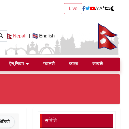
-
+
Live
A
A
Nepali
|
English
ऐन,नियम
ग्यालरी
फारम
सम्पर्क
समिति
भिडियो