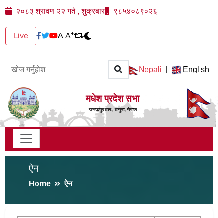
२०८३ श्रावण २२ गते , शुक्रबार
९८५४०८९०२६
-
+
Live
A
A
Nepali
|
English
मधेश प्रदेश सभा
जनकपुरधाम, धनुषा, नेपाल
ऐन
Home
ऐन