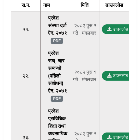
स.न.
नाम
मिति
डाउनलोड
प्रदेश
संस्था दर्ता
२०८२ पुस १
२१.
डाउनलोड
ऐन, २०७९
गते , मंगलबार
PDF
प्रदेश
सञ्_चार
सम्वन्धी
२०८२ पुस १
२२.
(पहिलो
डाउनलोड
गते , मंगलबार
संशोधन)
ऐन, २०७९
PDF
प्रदेश
प्राविधिक
शिक्षा तथा
व्यवसायिक
२०८२ पुस १
२३.
डाउनलोड