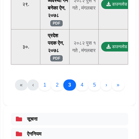
व्यवस्था गर्न
२०८२ पुस १
२९.
डाउनलोड
बनेका ऐन,
गते , मंगलबार
२०७८
PDF
प्रदेश
पदक ऐन,
२०८२ पुस १
३०.
डाउनलोड
२०७८
गते , मंगलबार
PDF
«
‹
1
2
3
4
5
›
»
सूचना
ऐननियम