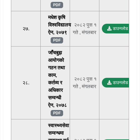
PDF
मधेश कृषि
विश्वविद्यालय
२०८२ पुस १
२७.
डाउनलोड
ऐन, २०७९
गते , मंगलबार
PDF
जाँचबुझ
आयोगको
गठन तथा
काम,
२०८२ पुस १
२८.
कर्तव्य र
डाउनलोड
गते , मंगलबार
अधिकार
सम्वन्धी
ऐन, २०७८
PDF
स्वास्थ्यसेवा
सम्वन्धमा