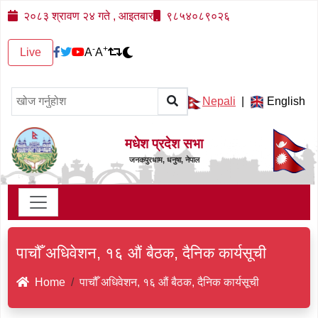
२०८३ श्रावण २४ गते , आइतबार
९८५४०८९०२६
-
+
Live
A
A
Nepali
|
English
मधेश प्रदेश सभा
जनकपुरधाम, धनुषा, नेपाल
पाचौँ अधिवेशन, १६ औं बैठक, दैनिक कार्यसूची
Home
पाचौँ अधिवेशन, १६ औं बैठक, दैनिक कार्यसूची