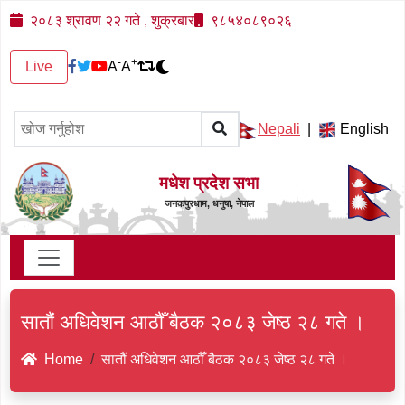
२०८३ श्रावण २२ गते , शुक्रबार
९८५४०८९०२६
-
+
Live
A
A
Nepali
|
English
मधेश प्रदेश सभा
जनकपुरधाम, धनुषा, नेपाल
सातौं अधिवेशन आठौँ बैठक २०८३ जेष्ठ २८ गते ।
Home
सातौं अधिवेशन आठौँ बैठक २०८३ जेष्ठ २८ गते ।