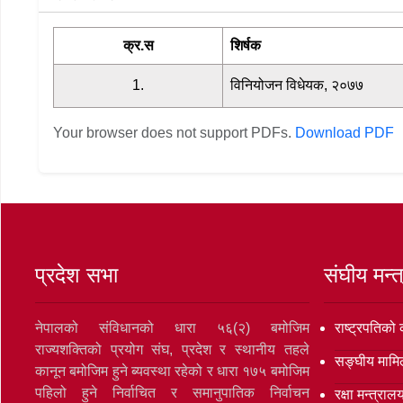
क्र.स
शिर्षक
1.
विनियोजन विधेयक, २०७७
Your browser does not support PDFs.
Download PDF
प्रदेश सभा
संघीय मन्
नेपालको संविधानको धारा ५६(२) बमोजिम
राष्ट्रपतिको 
राज्यशक्तिको प्रयोग संघ, प्रदेश र स्थानीय तहले
सङ्‍घीय मामि
कानून बमोजिम हुने ब्यवस्था रहेको र धारा १७५ बमोजिम
पहिलो हुने निर्वाचित र समानुपातिक निर्वाचन
रक्षा मन्त्राल