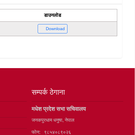
डाउनलोड
Download
सम्पर्क ठेगाना
मधेश प्रदेश सभा सचिवालय
जनकपुरधाम धनुषा, नेपाल
फोन: ९८५४०८९०२६