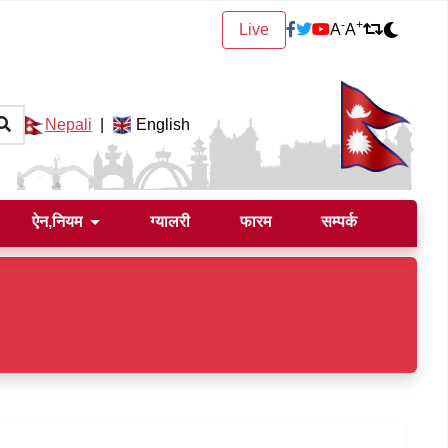
-
+
Live
A
A
Nepali
|
English
ऐन,नियम
ग्यालरी
फारम
सम्पर्क