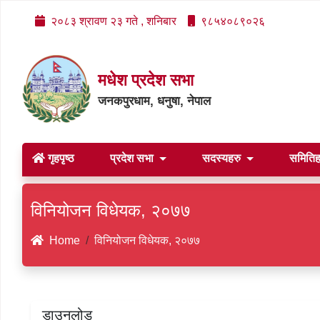
२०८३ श्रावण २३ गते , शनिबार
९८५४०८९०२६
मधेश प्रदेश सभा
जनकपुरधाम, धनुषा, नेपाल
गृहपृष्ठ
प्रदेश सभा
सदस्यहरु
समिति
विनियोजन विधेयक, २०७७
Home
विनियोजन विधेयक, २०७७
डाउनलोड