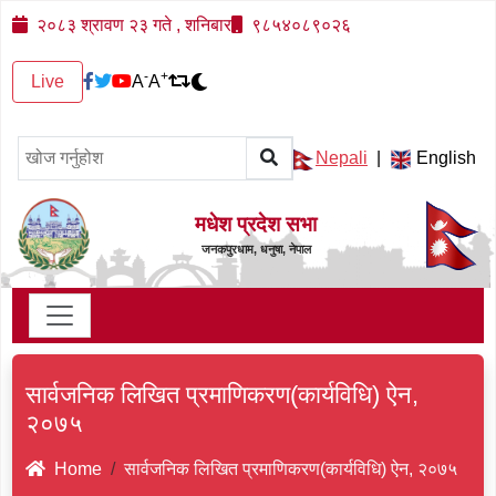
२०८३ श्रावण २३ गते , शनिबार
९८५४०८९०२६
-
+
Live
A
A
Nepali
|
English
मधेश प्रदेश सभा
जनकपुरधाम, धनुषा, नेपाल
सार्वजनिक लिखित प्रमाणिकरण(कार्यविधि) ऐन,
२०७५
Home
सार्वजनिक लिखित प्रमाणिकरण(कार्यविधि) ऐन, २०७५